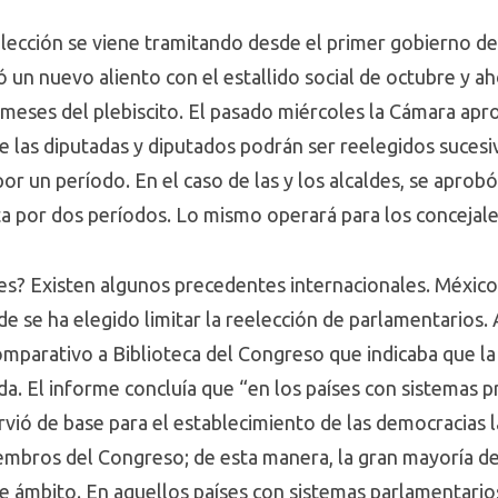
eelección se viene tramitando desde el primer gobierno de 
un nuevo aliento con el estallido social de octubre y ah
 meses del plebiscito. El pasado miércoles la Cámara aprob
ue las diputadas y diputados podrán ser reelegidos suces
or un período. En el caso de las y los alcaldes, se apro
a por dos períodos. Lo mismo operará para los concejale
es? Existen algunos precedentes internacionales. México
e se ha elegido limitar la reelección de parlamentarios.
mparativo a Biblioteca del Congreso que indicaba que la
da. El informe concluía que “en los países con sistemas p
rvió de base para el establecimiento de las democracias 
iembros del Congreso; de esta manera, la gran mayoría de 
e ámbito. En aquellos países con sistemas parlamentarios