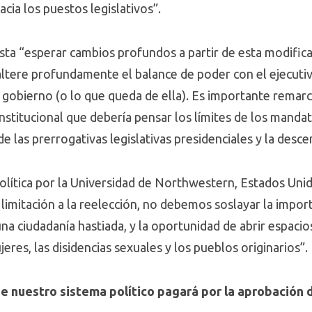
cia los puestos legislativos”.
ista “esperar cambios profundos a partir de esta modific
altere profundamente el balance de poder con el ejecutivo
de gobierno (o lo que queda de ella). Es importante rema
stitucional que debería pensar los límites de los mandat
 las prerrogativas legislativas presidenciales y la descen
olítica por la Universidad de Northwestern, Estados Unid
a limitación a la reelección, no debemos soslayar la impor
 una ciudadanía hastiada, y la oportunidad de abrir espac
es, las disidencias sexuales y los pueblos originarios”.
ue nuestro sistema político pagará por la aprobación 