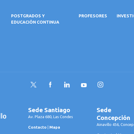
POSTGRADOS Y
PROFESORES
INVEST
EDUCACIÓN CONTINUA
Twitter
Facebook
LinkedIn
YouTube
Instagram
Sede Santiago
Sede
Concepción
Av. Plaza 680, Las Condes
Ainavillo 456, Concep
Contacto
|
Mapa