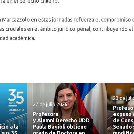
ura en el derecho chileno.
ra Marcazzolo en estas jornadas refuerza el compromiso 
emas cruciales en el ámbito jurídico-penal, contribuyendo a
nidad académica.
23 de jul
27 de julio 2026
Profeso
Profesora
expuso 
y Alumni Derecho UDD
de Const
cio a la
Paula Bagioli obtiene
Senado 
 sus 35
grado de Doctora en
modifica