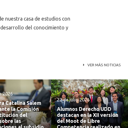
de nuestra casa de estudios con
l desarrollo del conocimiento y
VER MÁS NOTICIAS
io 2026
22 de julio 2026
ra Catalina Salem
ante la Comisión
Alumnos Derecho UDD
itución del
destacan en la XII versión
sobre las
del Moot de Libre
ciones al subsidio
Competencia realizado en