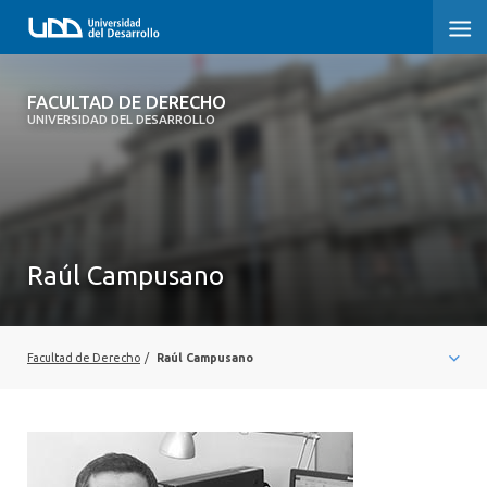
FACULTAD DE DERECHO
FACULTAD DE DERECHO
UNIVERSIDAD DEL DESARROLLO
INICIO
SOBRE LA FACULTAD
CARRERAS
Raúl Campusano
POSTGRADOS Y EDUCACIÓN CONTINUA
PROFESORES
Facultad de Derecho
/
Raúl Campusano
INVESTIGACIÓN
VINCULACIÓN CON EL MEDIO