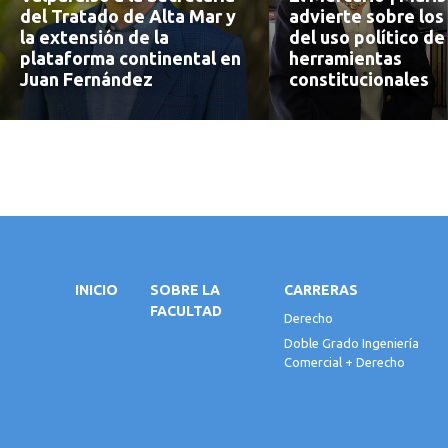
del Tratado de Alta Mar y
advierte sobre los
la extensión de la
del uso político de
plataforma continental en
herramientas
Juan Fernández
constitucionales
INICIO
SOBRE LA
CARRERAS
FACULTAD
Derecho
Doble Grado Ingeniería
Comercial + Derecho