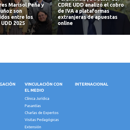
res Marisol Peña y
CDRE UDD analizó el cobro
uñoz son
de IVA a plataformas
idos entre los
extranjeras de apuestas
 UDD 2025
online
IGACIÓN
VINCULACIÓN CON
INTERNACIONAL
EL MEDIO
Clínica Jurídica
Pasantías
Charlas de Expertos
Visitas Pedagógicas
Extensión