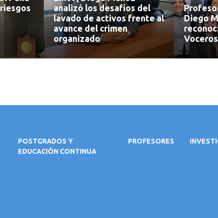
 riesgos
analizó los desafíos del
Profeso
lavado de activos frente al
Diego M
avance del crimen
reconoc
organizado
Voceros
POSTGRADOS Y
PROFESORES
INVEST
EDUCACIÓN CONTINUA