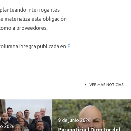
, planteando interrogantes
se materializa esta obligación
 como a proveedores.
 columna íntegra publicada en
El
VER MÁS NOTICIAS
9 de junio 2026
io 2026
Puranoticia | Director del