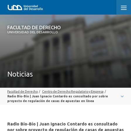
FACULTAD DE DERECHO
FACULTAD DE DERECHO
UNIVERSIDAD DEL DESARROLLO
INICIO
SOBRE LA FACULTAD
CARRERAS
Noticias
POSTGRADOS Y EDUCACIÓN CONTINUA
Facultad de Derecho
/
Centro de Derecho Regulatorio y Empresa
/
PROFESORES
Radio Bío-Bío | Juan Ignacio Contardo es consultado por sobre
proyecto de regulación de casas de apuestas en línea
INVESTIGACIÓN
VINCULACIÓN CON EL MEDIO
Radio Bío-Bío | Juan Ignacio Contardo es consultado
por sobre proyecto de regulación de casas de apuestas