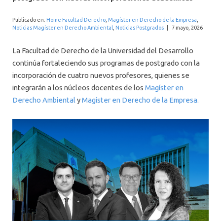
INTERNACIONAL
Publicado en:
Home Facultad Derecho
,
Magíster en Derecho de la Empresa
,
Noticias Magíster en Derecho Ambiental
,
Noticias Postgrados
|
7 mayo, 2026
La Facultad de Derecho de la Universidad del Desarrollo
continúa fortaleciendo sus programas de postgrado con la
incorporación de cuatro nuevos profesores, quienes se
integrarán a los núcleos docentes de los
Magíster en
Derecho Ambiental
y
Magíster en Derecho de la Empresa.