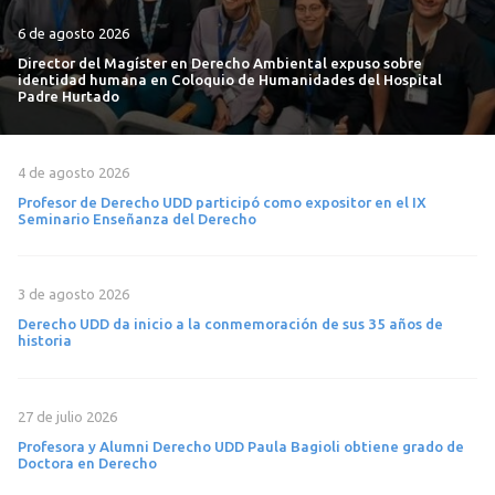
6 de agosto 2026
Director del Magíster en Derecho Ambiental expuso sobre
identidad humana en Coloquio de Humanidades del Hospital
Padre Hurtado
4 de agosto 2026
Profesor de Derecho UDD participó como expositor en el IX
Seminario Enseñanza del Derecho
3 de agosto 2026
Derecho UDD da inicio a la conmemoración de sus 35 años de
historia
27 de julio 2026
Profesora y Alumni Derecho UDD Paula Bagioli obtiene grado de
Doctora en Derecho