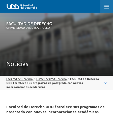
FACULTAD DE DERECHO
FACULTAD DE DERECHO
UNIVERSIDAD DEL DESARROLLO
INICIO
SOBRE LA FACULTAD
CARRERAS
Noticias
POSTGRADOS Y EDUCACIÓN CONTINUA
Facultad de Derecho
/
Home Facultad Derecho
/
Facultad de Derecho
PROFESORES
UDD fortalece sus programas de postgrado con nuevas
incorporaciones académicas
INVESTIGACIÓN
VINCULACIÓN CON EL MEDIO
Facultad de Derecho UDD fortalece sus programas de
postgrado con nuevas incorporaciones académicas