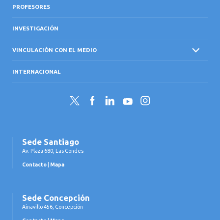
PROFESORES
INVESTIGACIÓN
VINCULACIÓN CON EL MEDIO
INTERNACIONAL
Twitter
Facebook
LinkedIn
YouTube
Instagram
Sede Santiago
Av. Plaza 680, Las Condes
Contacto
|
Mapa
Sede Concepción
Ainavillo 456, Concepción