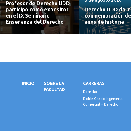
Profesor de Derecho UDD
participó como expositor
Derecho UDD da ini
en el IX Seminario
conmemoración de
Enseñanza del Derecho
años de historia
INICIO
SOBRE LA
CARRERAS
FACULTAD
Derecho
Doble Grado Ingeniería
Comercial + Derecho