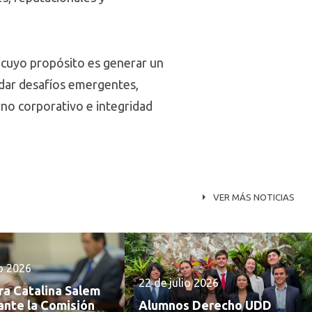
 cuyo propósito es generar un
rdar desafíos emergentes,
no corporativo e integridad
VER MÁS NOTICIAS
io 2026
22 de julio 2026
ra Catalina Salem
ante la Comisión
Alumnos Derecho UDD