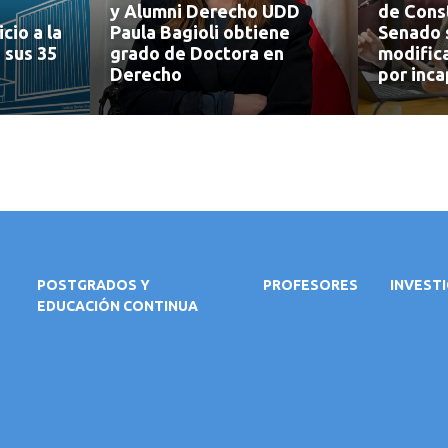
y Alumni Derecho UDD
de Const
cio a la
Paula Bagioli obtiene
Senado 
 sus 35
grado de Doctora en
modifica
Derecho
por inca
POSTGRADOS Y
PROFESORES
INVEST
EDUCACIÓN CONTINUA