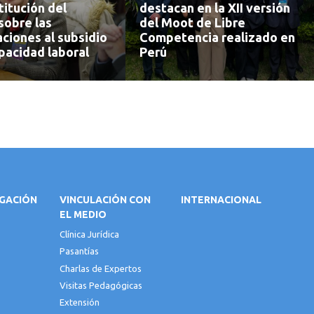
itución del
destacan en la XII versión
sobre las
del Moot de Libre
ciones al subsidio
Competencia realizado en
pacidad laboral
Perú
IGACIÓN
VINCULACIÓN CON
INTERNACIONAL
EL MEDIO
Clínica Jurídica
Pasantías
Charlas de Expertos
Visitas Pedagógicas
Extensión