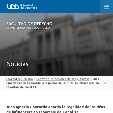
FACULTAD DE DERECHO
FACULTAD DE DERECHO
UNIVERSIDAD DEL DESARROLLO
INICIO
SOBRE LA FACULTAD
CARRERAS
Noticias
POSTGRADOS Y EDUCACIÓN CONTINUA
Facultad de Derecho
/
Centro de Derecho Regulatorio y Empresa
/
Juan
PROFESORES
Ignacio Contardo abordó la legalidad de las rifas de influencers en
reportaje de Canal 13
INVESTIGACIÓN
VINCULACIÓN CON EL MEDIO
Juan Ignacio Contardo abordó la legalidad de las rifas
de influencers en reportaje de Canal 13