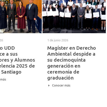
026
1 de junio 2026
ho UDD
Magíster en Derecho
ce a sus
Ambiental despide a
ores y Alumnos
su decimoquinta
elencia 2025 de
generación en
 Santiago
ceremonia de
graduación
 más
Conocer más