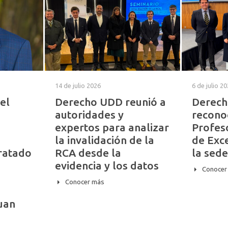
14 de julio 2026
6 de julio 2
el
Derecho UDD reunió a
Derec
autoridades y
recono
expertos para analizar
Profes
la invalidación de la
de Exc
Tratado
RCA desde la
la sede
evidencia y los datos
Conocer
Conocer más
Juan