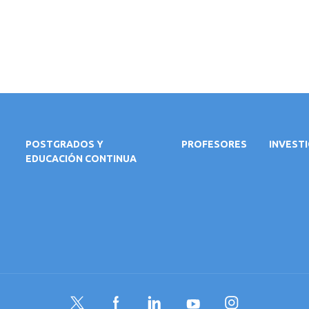
POSTGRADOS Y
PROFESORES
INVEST
EDUCACIÓN CONTINUA
Twitter
Facebook
LinkedIn
YouTube
Instagram