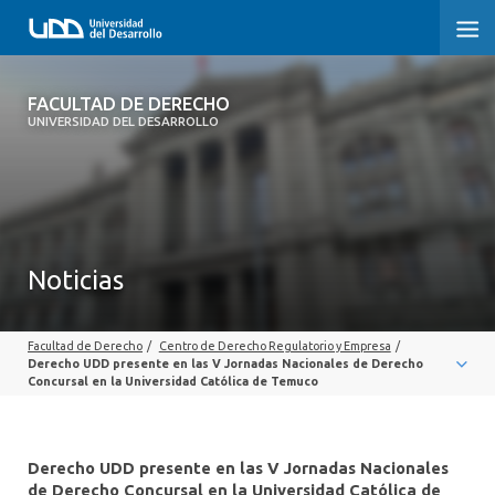
FACULTAD DE DERECHO
FACULTAD DE DERECHO
UNIVERSIDAD DEL DESARROLLO
INICIO
SOBRE LA FACULTAD
CARRERAS
Noticias
POSTGRADOS Y EDUCACIÓN CONTINUA
Facultad de Derecho
/
Centro de Derecho Regulatorio y Empresa
/
PROFESORES
Derecho UDD presente en las V Jornadas Nacionales de Derecho
Concursal en la Universidad Católica de Temuco
INVESTIGACIÓN
VINCULACIÓN CON EL MEDIO
Derecho UDD presente en las V Jornadas Nacionales
de Derecho Concursal en la Universidad Católica de