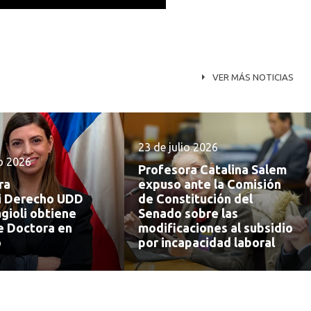
VER MÁS NOTICIAS
23 de julio 2026
io 2026
Profesora Catalina Salem
ra
expuso ante la Comisión
i Derecho UDD
de Constitución del
gioli obtiene
Senado sobre las
e Doctora en
modificaciones al subsidio
o
por incapacidad laboral