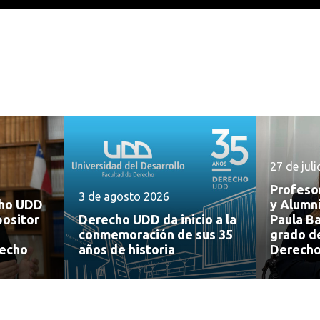
27 de jul
Profeso
3 de agosto 2026
cho UDD
y Alumn
positor
Derecho UDD da inicio a la
Paula Ba
conmemoración de sus 35
grado d
recho
años de historia
Derech