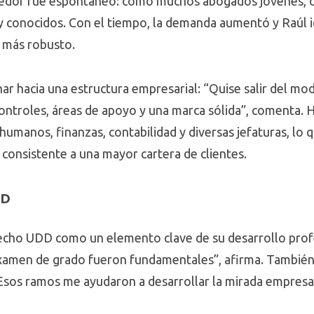
ndedor fue espontáneo: como muchos abogados jóvenes
 y conocidos. Con el tiempo, la demanda aumentó y Raúl i
 más robusto.
ar hacia una estructura empresarial: “Quise salir del mo
controles, áreas de apoyo y una marca sólida”, comenta.
humanos, finanzas, contabilidad y diversas jefaturas, lo q
 consistente a una mayor cartera de clientes.
DD
cho UDD como un elemento clave de su desarrollo profes
 examen de grado fueron fundamentales”, afirma. Tambié
sos ramos me ayudaron a desarrollar la mirada empresari