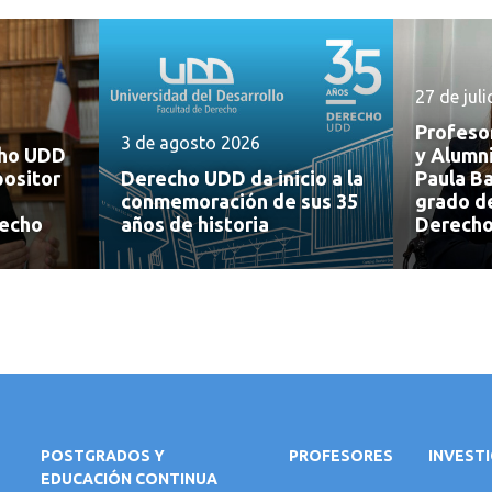
27 de jul
Profeso
3 de agosto 2026
cho UDD
y Alumn
positor
Derecho UDD da inicio a la
Paula Ba
conmemoración de sus 35
grado d
recho
años de historia
Derech
POSTGRADOS Y
PROFESORES
INVEST
EDUCACIÓN CONTINUA