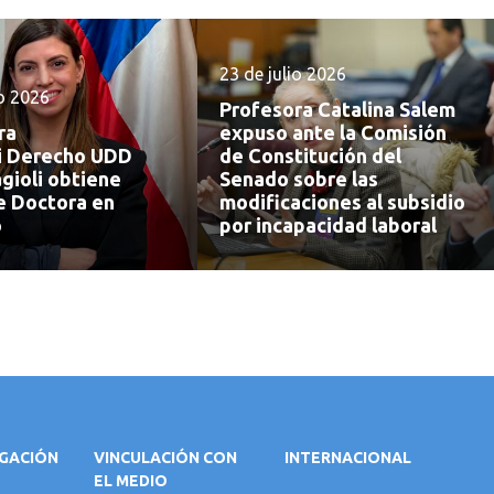
23 de julio 2026
io 2026
Profesora Catalina Salem
ra
expuso ante la Comisión
i Derecho UDD
de Constitución del
gioli obtiene
Senado sobre las
e Doctora en
modificaciones al subsidio
o
por incapacidad laboral
IGACIÓN
VINCULACIÓN CON
INTERNACIONAL
EL MEDIO