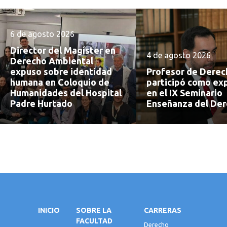
6 de agosto 2026
Director del Magíster en
4 de agosto 2026
Derecho Ambiental
expuso sobre identidad
Profesor de Dere
humana en Coloquio de
participó como ex
Humanidades del Hospital
en el IX Seminario
Padre Hurtado
Enseñanza del De
INICIO
SOBRE LA
CARRERAS
FACULTAD
Derecho