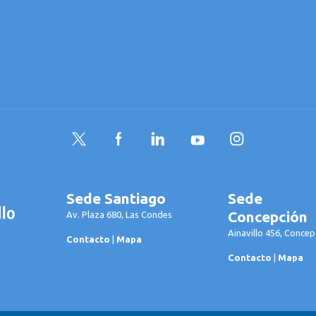
Twitter
Facebook
LinkedIn
YouTube
Instagram
Sede Santiago
Sede
Concepción
Av. Plaza 680, Las Condes
Ainavillo 456, Concep
Contacto
|
Mapa
Contacto
|
Mapa