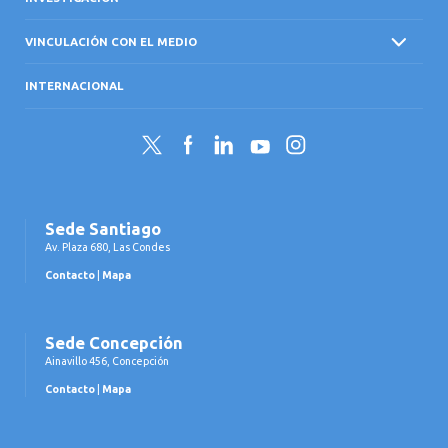
VINCULACIÓN CON EL MEDIO
INTERNACIONAL
Twitter
Facebook
LinkedIn
YouTube
Instagram
Sede Santiago
Av. Plaza 680, Las Condes
Contacto
|
Mapa
Sede Concepción
Ainavillo 456, Concepción
Contacto
|
Mapa