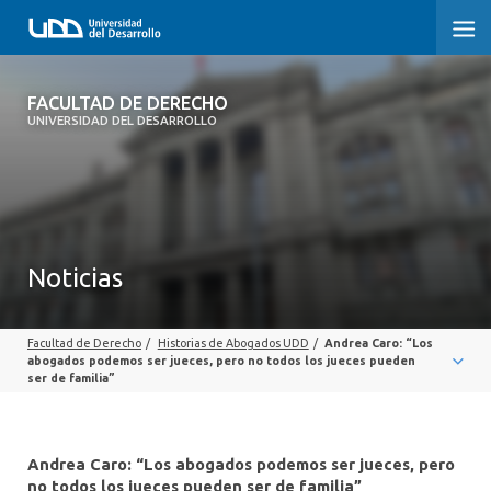
FACULTAD DE DERECHO
FACULTAD DE DERECHO
UNIVERSIDAD DEL DESARROLLO
INICIO
SOBRE LA FACULTAD
CARRERAS
Noticias
POSTGRADOS Y EDUCACIÓN CONTINUA
Facultad de Derecho
/
Historias de Abogados UDD
/
Andrea Caro: “Los
PROFESORES
abogados podemos ser jueces, pero no todos los jueces pueden
ser de familia”
INVESTIGACIÓN
VINCULACIÓN CON EL MEDIO
Andrea Caro: “Los abogados podemos ser jueces, pero
no todos los jueces pueden ser de familia”