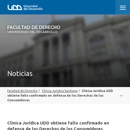
FACULTAD DE DERECHO
FACULTAD DE DERECHO
UNIVERSIDAD DEL DESARROLLO
INICIO
SOBRE LA FACULTAD
CARRERAS
Noticias
POSTGRADOS Y EDUCACIÓN CONTINUA
Facultad de Derecho
/
Clínica Jurídica Santiago
/
Clínica Jurídica UDD
PROFESORES
obtiene fallo confirmado en defensa de los Derechos de los
Consumidores
INVESTIGACIÓN
VINCULACIÓN CON EL MEDIO
Clínica Jurídica UDD obtiene fallo confirmado en
defensa de los Derechos de los Consumidores