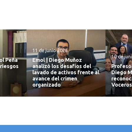
11 de junio 2026
10 de jun
sol Peña
Emol | Diego Muñoz
 riesgos
analizó los desafíos del
Profeso
lavado de activos frente al
Diego M
avance del crimen
reconoc
organizado
Voceros