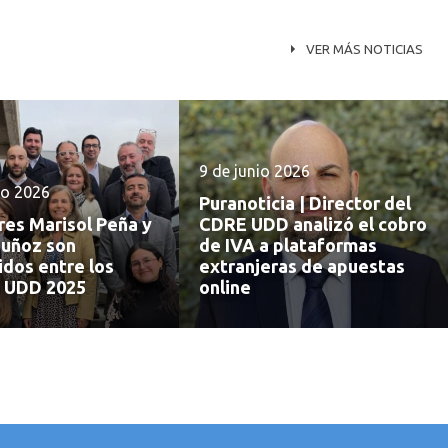
VER MÁS NOTICIAS
9 de junio 2026
io 2026
Puranoticia | Director del
res Marisol Peña y
CDRE UDD analizó el cobro
uñoz son
de IVA a plataformas
idos entre los
extranjeras de apuestas
 UDD 2025
online