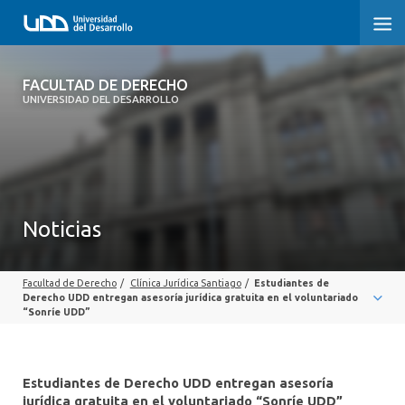
FACULTAD DE DERECHO
FACULTAD DE DERECHO
UNIVERSIDAD DEL DESARROLLO
INICIO
SOBRE LA FACULTAD
CARRERAS
Noticias
POSTGRADOS Y EDUCACIÓN CONTINUA
Facultad de Derecho
/
Clínica Jurídica Santiago
/
Estudiantes de
PROFESORES
Derecho UDD entregan asesoría jurídica gratuita en el voluntariado
“Sonríe UDD”
INVESTIGACIÓN
VINCULACIÓN CON EL MEDIO
Estudiantes de Derecho UDD entregan asesoría
jurídica gratuita en el voluntariado “Sonríe UDD”