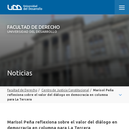
FACULTAD DE DERECHO
FACULTAD DE DERECHO
UNIVERSIDAD DEL DESARROLLO
INICIO
SOBRE LA FACULTAD
CARRERAS
Noticias
POSTGRADOS Y EDUCACIÓN CONTINUA
Facultad de Derecho
/
Centro de Justicia Constitucional
/
Marisol Peña
PROFESORES
reflexiona sobre el valor del diálogo en democracia en columna
para La Tercera
INVESTIGACIÓN
VINCULACIÓN CON EL MEDIO
Marisol Peña reflexiona sobre el valor del diálogo en
democracia en columna para La Tercera