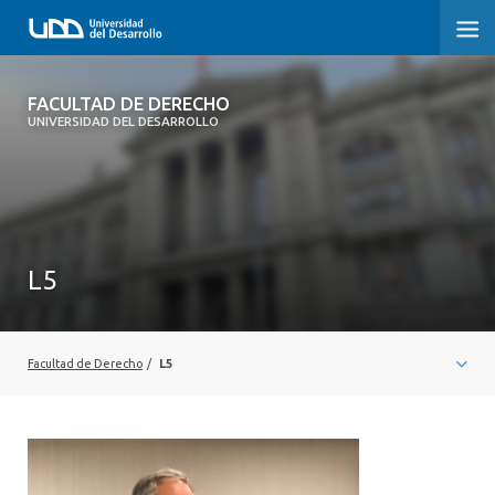
FACULTAD DE DERECHO
FACULTAD DE DERECHO
UNIVERSIDAD DEL DESARROLLO
INICIO
SOBRE LA FACULTAD
CARRERAS
L5
POSTGRADOS Y EDUCACIÓN CONTINUA
PROFESORES
Facultad de Derecho
/
L5
INVESTIGACIÓN
VINCULACIÓN CON EL MEDIO