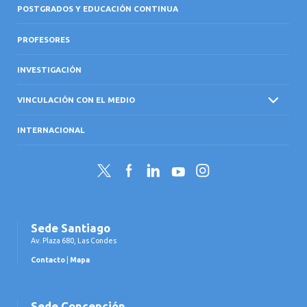
POSTGRADOS Y EDUCACIÓN CONTINUA
PROFESORES
INVESTIGACIÓN
VINCULACIÓN CON EL MEDIO
INTERNACIONAL
Twitter
Facebook
LinkedIn
YouTube
Instagram
Sede Santiago
Av. Plaza 680, Las Condes
Contacto
|
Mapa
Sede Concepción