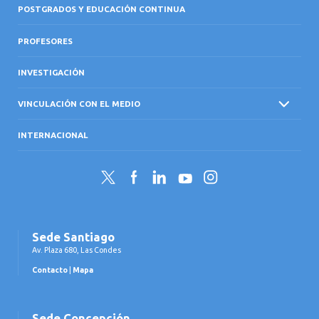
POSTGRADOS Y EDUCACIÓN CONTINUA
PROFESORES
INVESTIGACIÓN
VINCULACIÓN CON EL MEDIO
INTERNACIONAL
Twitter
Facebook
LinkedIn
YouTube
Instagram
Sede Santiago
Av. Plaza 680, Las Condes
Contacto
|
Mapa
Sede Concepción