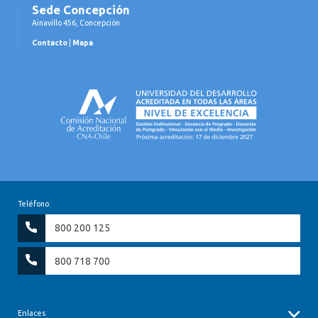
Sede Concepción
Ainavillo 456, Concepción
Contacto
|
Mapa
Teléfono:
800 200 125
800 718 700
Enlaces