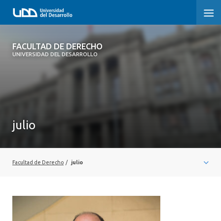
FACULTAD DE DERECHO
FACULTAD DE DERECHO
UNIVERSIDAD DEL DESARROLLO
INICIO
SOBRE LA FACULTAD
CARRERAS
julio
POSTGRADOS Y EDUCACIÓN CONTINUA
PROFESORES
Facultad de Derecho
/
julio
INVESTIGACIÓN
VINCULACIÓN CON EL MEDIO