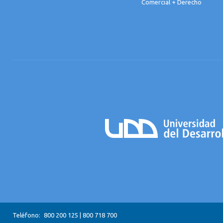
Comercial + Derecho
Teléfono:
800 200 125
|
800 718 700