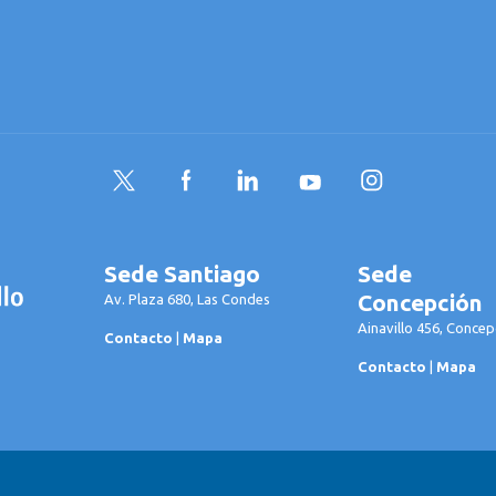
Twitter
Facebook
LinkedIn
YouTube
Instagram
Sede Santiago
Sede
Concepción
Av. Plaza 680, Las Condes
Ainavillo 456, Concep
Contacto
|
Mapa
Contacto
|
Mapa