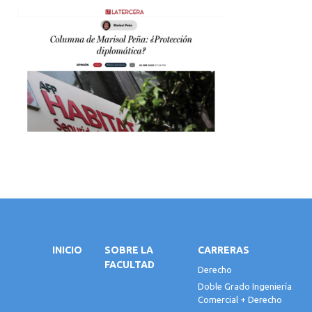
INICIO
SOBRE LA
CARRERAS
FACULTAD
Derecho
Doble Grado Ingeniería
Comercial + Derecho