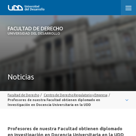
FACULTAD DE DERECHO
FACULTAD DE DERECHO
UNIVERSIDAD DEL DESARROLLO
INICIO
SOBRE LA FACULTAD
CARRERAS
Noticias
POSTGRADOS Y EDUCACIÓN CONTINUA
Facultad de Derecho
/
Centro de Derecho Regulatorio y Empresa
/
PROFESORES
Profesores de nuestra Facultad obtienen diplomado en
Investigación en Docencia Universitaria en la UDD
INVESTIGACIÓN
VINCULACIÓN CON EL MEDIO
Profesores de nuestra Facultad obtienen diplomado
en Investigación en Docencia Universitaria en la UDD