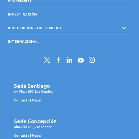
PROFESORES
INVESTIGACIÓN
VINCULACIÓN CON EL MEDIO
INTERNACIONAL
Twitter
Facebook
LinkedIn
YouTube
Instagram
Sede Santiago
Av. Plaza 680, Las Condes
Contacto
|
Mapa
Sede Concepción
Ainavillo 456, Concepción
Contacto
|
Mapa