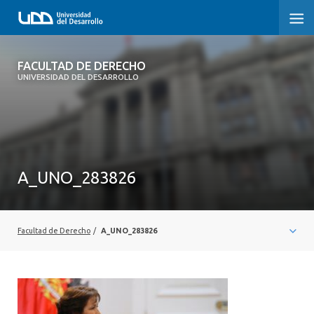
FACULTAD DE DERECHO
FACULTAD DE DERECHO
UNIVERSIDAD DEL DESARROLLO
INICIO
SOBRE LA FACULTAD
CARRERAS
A_UNO_283826
POSTGRADOS Y EDUCACIÓN CONTINUA
PROFESORES
Facultad de Derecho
/
A_UNO_283826
INVESTIGACIÓN
VINCULACIÓN CON EL MEDIO