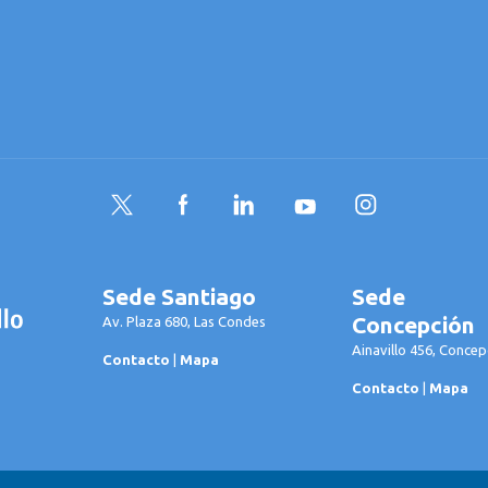
Twitter
Facebook
LinkedIn
YouTube
Instagram
Sede Santiago
Sede
Concepción
Av. Plaza 680, Las Condes
Ainavillo 456, Concep
Contacto
|
Mapa
Contacto
|
Mapa