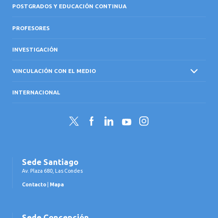
POSTGRADOS Y EDUCACIÓN CONTINUA
PROFESORES
INVESTIGACIÓN
VINCULACIÓN CON EL MEDIO
INTERNACIONAL
Twitter
Facebook
LinkedIn
YouTube
Instagram
Sede Santiago
Av. Plaza 680, Las Condes
Contacto
|
Mapa
Sede Concepción