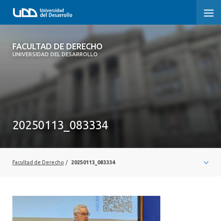
FACULTAD DE DERECHO
FACULTAD DE DERECHO
UNIVERSIDAD DEL DESARROLLO
INICIO
SOBRE LA FACULTAD
CARRERAS
20250113_083334
POSTGRADOS Y EDUCACIÓN CONTINUA
PROFESORES
Facultad de Derecho
/
20250113_083334
INVESTIGACIÓN
VINCULACIÓN CON EL MEDIO