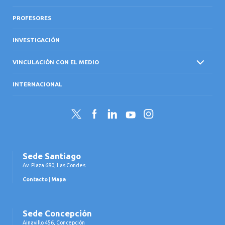
PROFESORES
INVESTIGACIÓN
VINCULACIÓN CON EL MEDIO
INTERNACIONAL
Twitter
Facebook
LinkedIn
YouTube
Instagram
Sede Santiago
Av. Plaza 680, Las Condes
Contacto
|
Mapa
Sede Concepción
Ainavillo 456, Concepción