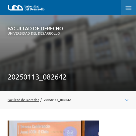
FACULTAD DE DERECHO
FACULTAD DE DERECHO
UNIVERSIDAD DEL DESARROLLO
INICIO
SOBRE LA FACULTAD
CARRERAS
20250113_082642
POSTGRADOS Y EDUCACIÓN CONTINUA
PROFESORES
Facultad de Derecho
/
20250113_082642
INVESTIGACIÓN
VINCULACIÓN CON EL MEDIO