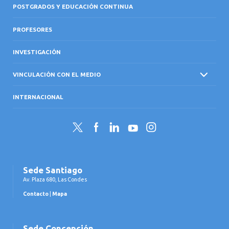
POSTGRADOS Y EDUCACIÓN CONTINUA
PROFESORES
INVESTIGACIÓN
VINCULACIÓN CON EL MEDIO
INTERNACIONAL
Twitter
Facebook
LinkedIn
YouTube
Instagram
Sede Santiago
Av. Plaza 680, Las Condes
Contacto
|
Mapa
Sede Concepción