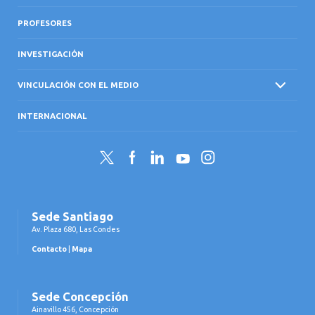
PROFESORES
INVESTIGACIÓN
VINCULACIÓN CON EL MEDIO
INTERNACIONAL
Twitter
Facebook
LinkedIn
YouTube
Instagram
Sede Santiago
Av. Plaza 680, Las Condes
Contacto
|
Mapa
Sede Concepción
Ainavillo 456, Concepción