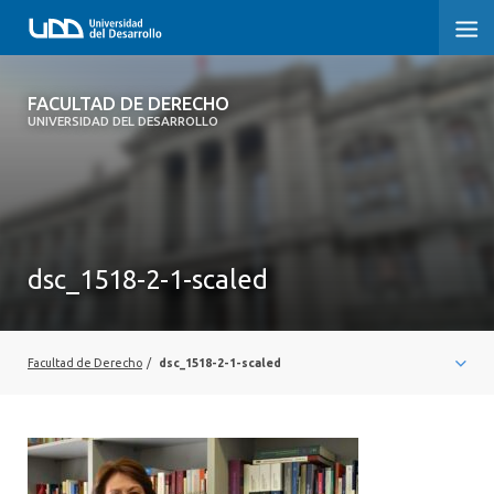
FACULTAD DE DERECHO
FACULTAD DE DERECHO
UNIVERSIDAD DEL DESARROLLO
INICIO
SOBRE LA FACULTAD
CARRERAS
dsc_1518-2-1-scaled
POSTGRADOS Y EDUCACIÓN CONTINUA
PROFESORES
Facultad de Derecho
/
dsc_1518-2-1-scaled
INVESTIGACIÓN
VINCULACIÓN CON EL MEDIO