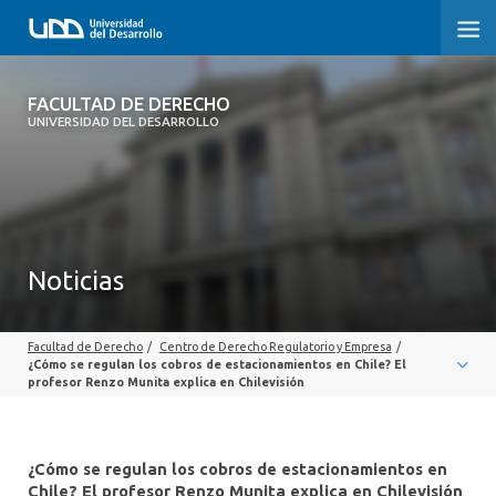
FACULTAD DE DERECHO
FACULTAD DE DERECHO
UNIVERSIDAD DEL DESARROLLO
INICIO
SOBRE LA FACULTAD
CARRERAS
Noticias
POSTGRADOS Y EDUCACIÓN CONTINUA
Facultad de Derecho
/
Centro de Derecho Regulatorio y Empresa
/
PROFESORES
¿Cómo se regulan los cobros de estacionamientos en Chile? El
profesor Renzo Munita explica en Chilevisión
INVESTIGACIÓN
VINCULACIÓN CON EL MEDIO
¿Cómo se regulan los cobros de estacionamientos en
Chile? El profesor Renzo Munita explica en Chilevisión