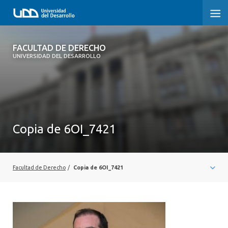
FACULTAD DE DERECHO
FACULTAD DE DERECHO
UNIVERSIDAD DEL DESARROLLO
INICIO
SOBRE LA FACULTAD
CARRERAS
Copia de 6OI_7421
POSTGRADOS Y EDUCACIÓN CONTINUA
PROFESORES
Facultad de Derecho
/
Copia de 6OI_7421
INVESTIGACIÓN
VINCULACIÓN CON EL MEDIO