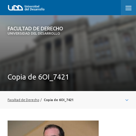
FACULTAD DE DERECHO
FACULTAD DE DERECHO
UNIVERSIDAD DEL DESARROLLO
INICIO
SOBRE LA FACULTAD
CARRERAS
Copia de 6OI_7421
POSTGRADOS Y EDUCACIÓN CONTINUA
PROFESORES
Facultad de Derecho
/
Copia de 6OI_7421
INVESTIGACIÓN
VINCULACIÓN CON EL MEDIO