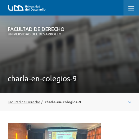
FACULTAD DE DERECHO
FACULTAD DE DERECHO
UNIVERSIDAD DEL DESARROLLO
INICIO
SOBRE LA FACULTAD
CARRERAS
charla-en-colegios-9
POSTGRADOS Y EDUCACIÓN CONTINUA
PROFESORES
Facultad de Derecho
/
charla-en-colegios-9
INVESTIGACIÓN
VINCULACIÓN CON EL MEDIO