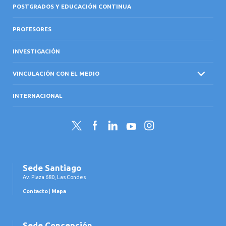
POSTGRADOS Y EDUCACIÓN CONTINUA
PROFESORES
INVESTIGACIÓN
VINCULACIÓN CON EL MEDIO
INTERNACIONAL
Twitter
Facebook
LinkedIn
YouTube
Instagram
Sede Santiago
Av. Plaza 680, Las Condes
Contacto
|
Mapa
Sede Concepción