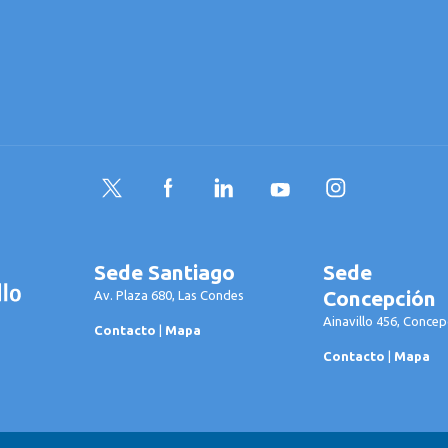
Twitter
Facebook
LinkedIn
YouTube
Instagram
Sede Santiago
Sede
Concepción
Av. Plaza 680, Las Condes
Ainavillo 456, Concep
Contacto
|
Mapa
Contacto
|
Mapa