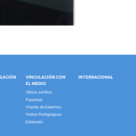
IGACIÓN
VINCULACIÓN CON
INTERNACIONAL
EL MEDIO
Clínica Jurídica
Pasantías
Charlas de Expertos
Visitas Pedagógicas
Extensión