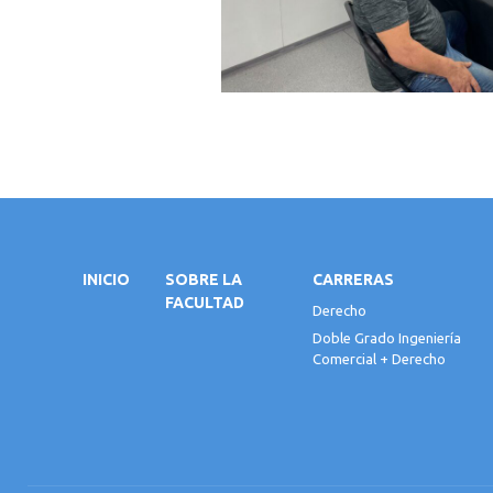
INICIO
SOBRE LA
CARRERAS
FACULTAD
Derecho
Doble Grado Ingeniería
Comercial + Derecho