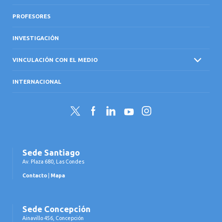
PROFESORES
INVESTIGACIÓN
VINCULACIÓN CON EL MEDIO
INTERNACIONAL
Twitter
Facebook
LinkedIn
YouTube
Instagram
Sede Santiago
Av. Plaza 680, Las Condes
Contacto
|
Mapa
Sede Concepción
Ainavillo 456, Concepción