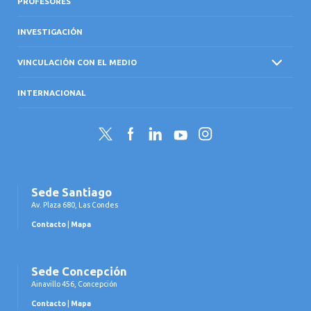
PROFESORES
INVESTIGACIÓN
VINCULACIÓN CON EL MEDIO
INTERNACIONAL
Twitter
Facebook
LinkedIn
YouTube
Instagram
Sede Santiago
Av. Plaza 680, Las Condes
Contacto
|
Mapa
Sede Concepción
Ainavillo 456, Concepción
Contacto
|
Mapa