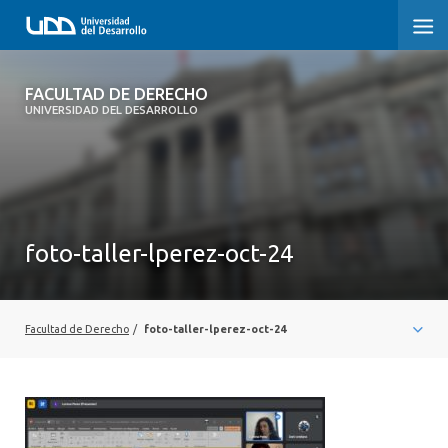
FACULTAD DE DERECHO
FACULTAD DE DERECHO
UNIVERSIDAD DEL DESARROLLO
INICIO
SOBRE LA FACULTAD
CARRERAS
foto-taller-lperez-oct-24
POSTGRADOS Y EDUCACIÓN CONTINUA
PROFESORES
Facultad de Derecho
/
foto-taller-lperez-oct-24
INVESTIGACIÓN
VINCULACIÓN CON EL MEDIO