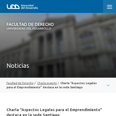
FACULTAD DE DERECHO
FACULTAD DE DERECHO
UNIVERSIDAD DEL DESARROLLO
INICIO
SOBRE LA FACULTAD
CARRERAS
Noticias
POSTGRADOS Y EDUCACIÓN CONTINUA
PROFESORES
Facultad de Derecho
/
Charla experto
/
Charla “Aspectos Legales
para el Emprendimiento” destaca en la sede Santiago
INVESTIGACIÓN
VINCULACIÓN CON EL MEDIO
Charla “Aspectos Legales para el Emprendimiento”
destaca en la sede Santiago