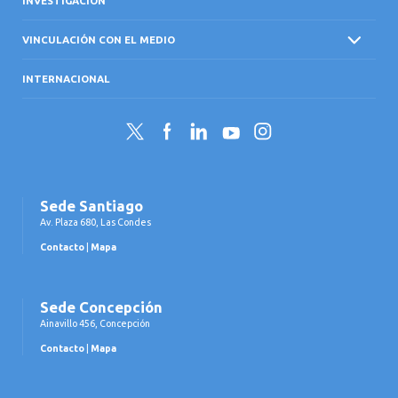
INVESTIGACIÓN
VINCULACIÓN CON EL MEDIO
INTERNACIONAL
Twitter
Facebook
LinkedIn
YouTube
Instagram
Sede Santiago
Av. Plaza 680, Las Condes
Contacto
|
Mapa
Sede Concepción
Ainavillo 456, Concepción
Contacto
|
Mapa