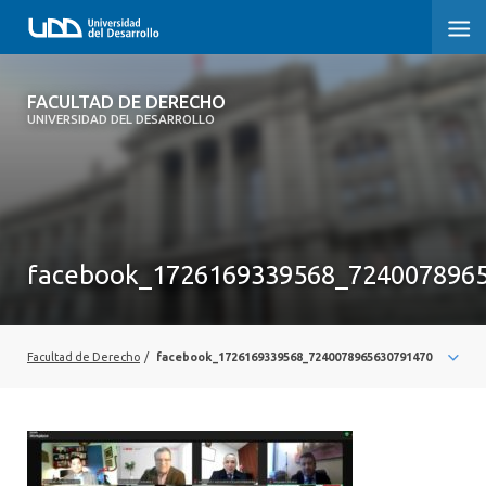
FACULTAD DE DERECHO
FACULTAD DE DERECHO
UNIVERSIDAD DEL DESARROLLO
INICIO
SOBRE LA FACULTAD
CARRERAS
facebook_1726169339568_724007896
POSTGRADOS Y EDUCACIÓN CONTINUA
PROFESORES
Facultad de Derecho
/
facebook_1726169339568_7240078965630791470
INVESTIGACIÓN
VINCULACIÓN CON EL MEDIO