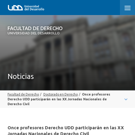
FACULTAD DE DERECHO
FACULTAD DE DERECHO
UNIVERSIDAD DEL DESARROLLO
INICIO
SOBRE LA FACULTAD
CARRERAS
Noticias
POSTGRADOS Y EDUCACIÓN CONTINUA
Facultad de Derecho
/
Doctorado en Derecho
/
Once profesores
PROFESORES
Derecho UDD participarán en las XX Jornadas Nacionales de
Derecho Civil
INVESTIGACIÓN
VINCULACIÓN CON EL MEDIO
Once profesores Derecho UDD participarán en las XX
Jornadas Nacionales de Derecho Civil