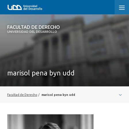
FACULTAD DE DERECHO
FACULTAD DE DERECHO
UNIVERSIDAD DEL DESARROLLO
INICIO
SOBRE LA FACULTAD
CARRERAS
marisol pena byn udd
POSTGRADOS Y EDUCACIÓN CONTINUA
PROFESORES
Facultad de Derecho
/
marisol pena byn udd
INVESTIGACIÓN
VINCULACIÓN CON EL MEDIO