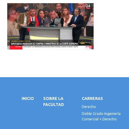
INICIO
SOBRE LA
CARRERAS
FACULTAD
Derecho
Doble Grado Ingeniería
Comercial + Derecho