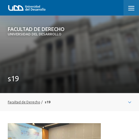
FACULTAD DE DERECHO
FACULTAD DE DERECHO
UNIVERSIDAD DEL DESARROLLO
INICIO
SOBRE LA FACULTAD
CARRERAS
s19
POSTGRADOS Y EDUCACIÓN CONTINUA
PROFESORES
Facultad de Derecho
/
s19
INVESTIGACIÓN
VINCULACIÓN CON EL MEDIO