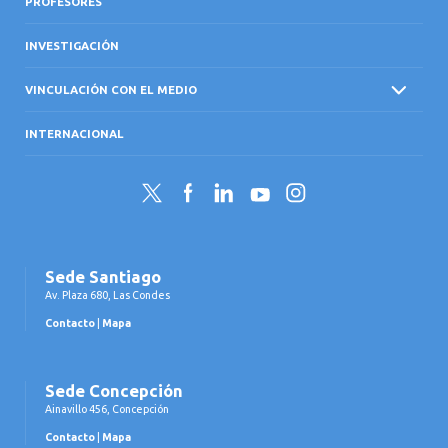
PROFESORES
INVESTIGACIÓN
VINCULACIÓN CON EL MEDIO
INTERNACIONAL
Twitter
Facebook
LinkedIn
YouTube
Instagram
Sede Santiago
Av. Plaza 680, Las Condes
Contacto
|
Mapa
Sede Concepción
Ainavillo 456, Concepción
Contacto
|
Mapa