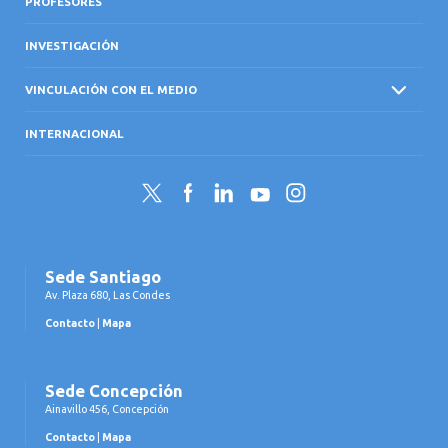
PROFESORES
INVESTIGACIÓN
VINCULACIÓN CON EL MEDIO
INTERNACIONAL
Twitter
Facebook
LinkedIn
YouTube
Instagram
Sede Santiago
Av. Plaza 680, Las Condes
Contacto
|
Mapa
Sede Concepción
Ainavillo 456, Concepción
Contacto
|
Mapa