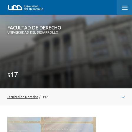
FACULTAD DE DERECHO
FACULTAD DE DERECHO
UNIVERSIDAD DEL DESARROLLO
INICIO
SOBRE LA FACULTAD
CARRERAS
s17
POSTGRADOS Y EDUCACIÓN CONTINUA
PROFESORES
Facultad de Derecho
/
s17
INVESTIGACIÓN
VINCULACIÓN CON EL MEDIO