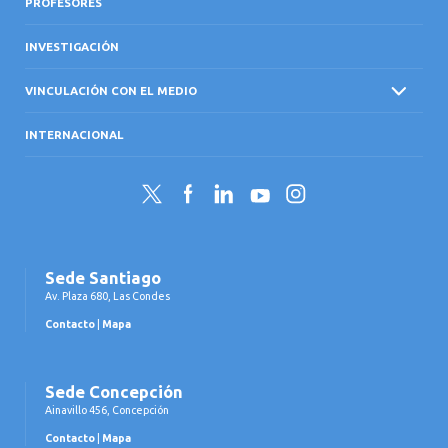
PROFESORES
INVESTIGACIÓN
VINCULACIÓN CON EL MEDIO
INTERNACIONAL
Twitter
Facebook
LinkedIn
YouTube
Instagram
Sede Santiago
Av. Plaza 680, Las Condes
Contacto
|
Mapa
Sede Concepción
Ainavillo 456, Concepción
Contacto
|
Mapa