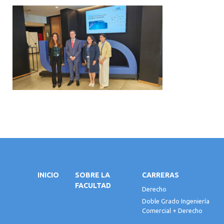
INICIO
SOBRE LA
CARRERAS
FACULTAD
Derecho
Doble Grado Ingeniería
Comercial + Derecho