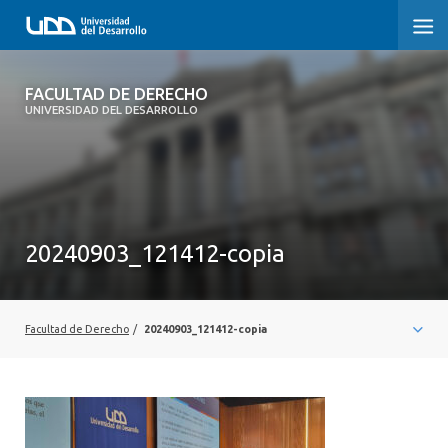
FACULTAD DE DERECHO
FACULTAD DE DERECHO
UNIVERSIDAD DEL DESARROLLO
INICIO
SOBRE LA FACULTAD
CARRERAS
20240903_121412-copia
POSTGRADOS Y EDUCACIÓN CONTINUA
PROFESORES
Facultad de Derecho
/
20240903_121412-copia
INVESTIGACIÓN
VINCULACIÓN CON EL MEDIO