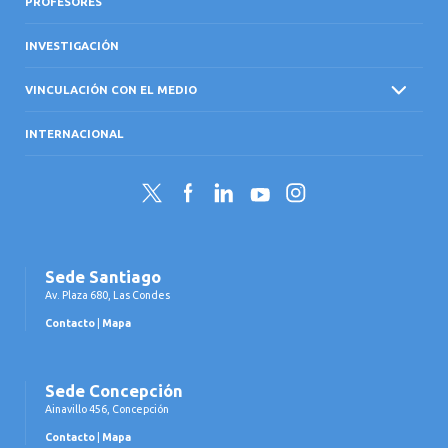
PROFESORES
INVESTIGACIÓN
VINCULACIÓN CON EL MEDIO
INTERNACIONAL
Twitter
Facebook
LinkedIn
YouTube
Instagram
Sede Santiago
Av. Plaza 680, Las Condes
Contacto
|
Mapa
Sede Concepción
Ainavillo 456, Concepción
Contacto
|
Mapa