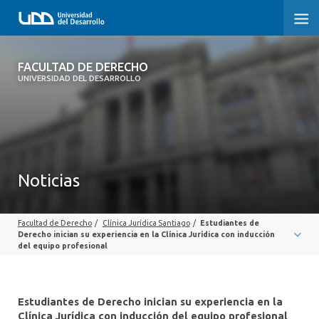
FACULTAD DE DERECHO
FACULTAD DE DERECHO
UNIVERSIDAD DEL DESARROLLO
INICIO
SOBRE LA FACULTAD
CARRERAS
Noticias
POSTGRADOS Y EDUCACIÓN CONTINUA
Facultad de Derecho
/
Clínica Jurídica Santiago
/
Estudiantes de
PROFESORES
Derecho inician su experiencia en la Clínica Jurídica con inducción
del equipo profesional
INVESTIGACIÓN
VINCULACIÓN CON EL MEDIO
Estudiantes de Derecho inician su experiencia en la
Clínica Jurídica con inducción del equipo profesional