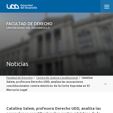
FACULTAD DE DERECHO
FACULTAD DE DERECHO
UNIVERSIDAD DEL DESARROLLO
INICIO
SOBRE LA FACULTAD
CARRERAS
Noticias
POSTGRADOS Y EDUCACIÓN CONTINUA
Facultad de Derecho
/
Centro de Justicia Constitucional
/
Catalina
PROFESORES
Salem, profesora Derecho UDD, analiza las acusaciones
constitucionales contra ministros de la Corte Suprema en El
Mercurio Legal
INVESTIGACIÓN
VINCULACIÓN CON EL MEDIO
Catalina Salem, profesora Derecho UDD, analiza las