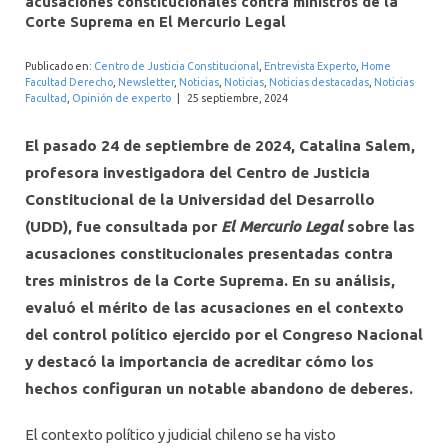
acusaciones constitucionales contra ministros de la
INTERNACIONAL
Corte Suprema en El Mercurio Legal
Publicado en:
Centro de Justicia Constitucional
,
Entrevista Experto
,
Home
Facultad Derecho
,
Newsletter
,
Noticias
,
Noticias
,
Noticias destacadas
,
Noticias
Facultad
,
Opinión de experto
|
25 septiembre, 2024
El pasado 24 de septiembre de 2024, Catalina Salem,
profesora investigadora del Centro de Justicia
Constitucional de la Universidad del Desarrollo
(UDD), fue consultada por
El Mercurio Legal
sobre las
acusaciones constitucionales presentadas contra
tres ministros de la Corte Suprema. En su análisis,
evaluó el mérito de las acusaciones en el contexto
del control político ejercido por el Congreso Nacional
y destacó la importancia de acreditar cómo los
hechos configuran un notable abandono de deberes.
El contexto político y judicial chileno se ha visto